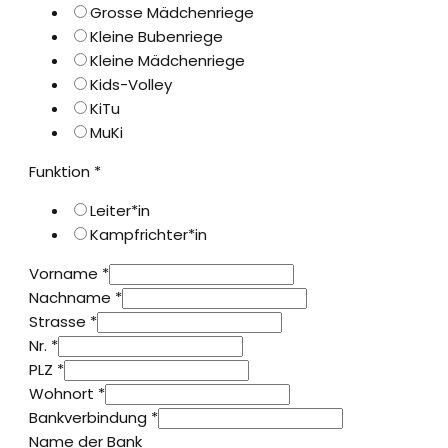
Grosse Mädchenriege
Kleine Bubenriege
Kleine Mädchenriege
Kids-Volley
KiTu
MuKi
Funktion
*
Leiter*in
Kampfrichter*in
Vorname
*
Nachname
*
Strasse
*
Nr.
*
PLZ
*
Wohnort
*
Bankverbindung
*
Name der Bank