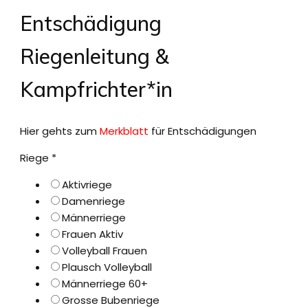
Entschädigung
Riegenleitung &
Kampfrichter*in
Hier gehts zum
Merkblatt
für Entschädigungen
Anteil
Riege
*
Kursausweise
Aktivriege
Bestätigungen
Damenriege
Männerriege
Frauen Aktiv
Volleyball Frauen
Plausch Volleyball
Männerriege 60+
Grosse Bubenriege